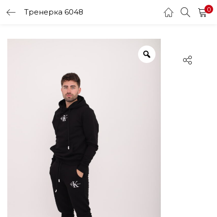
0
Тренерка 6048
LOGIN
Enter your username and password to login.
Remember me
Login
Lost password?