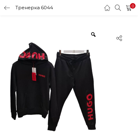
0
Тренерка 6044
LOGIN
Enter your username and password to login.
Remember me
Login
Lost password?