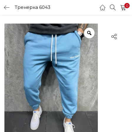
0
Тренерка 6043
LOGIN
Enter your username and password to login.
Remember me
Login
Lost password?