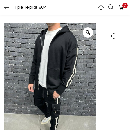
0
Тренерка 6041
LOGIN
Enter your username and password to login.
Remember me
Login
Lost password?