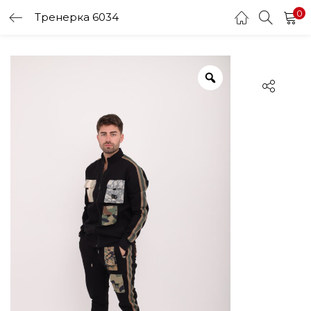
0
Тренерка 6034
LOGIN
Enter your username and password to login.
Remember me
Login
Lost password?