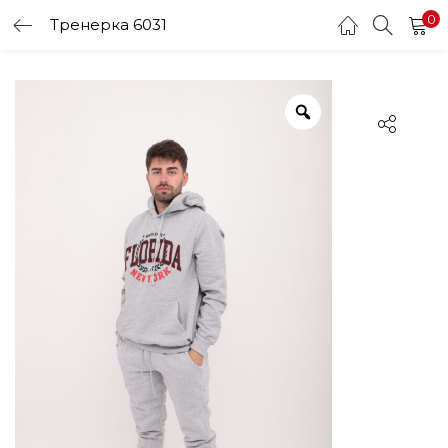
0
Тренерка 6031
LOGIN
Enter your username and password to login.
Remember me
Login
Lost password?