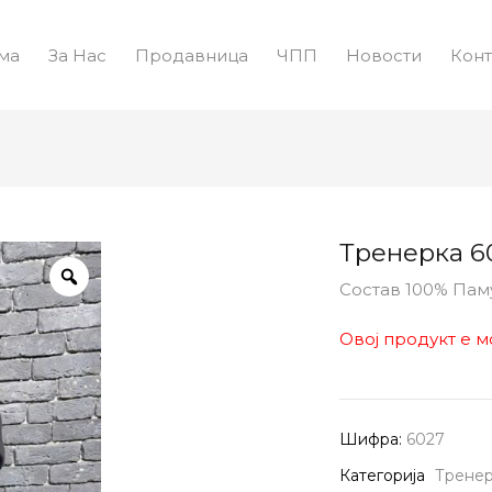
ма
За Нас
Продавница
ЧПП
Новости
Конт
Тренерка 6
Состав 100% Пам
Овој продукт е м
Шифра:
6027
Категорија
Трене