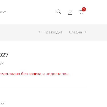
0
акт
Претходна
Следна
027
ук
оментално без залиха и недостапен.
рки