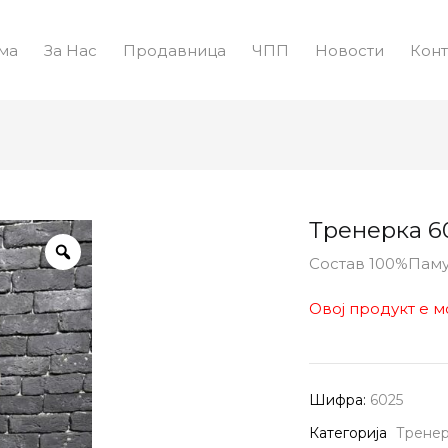
ма
За Нас
Продавница
ЧПП
Новости
Конт
Тренерка 6
Состав 100%Пам
Овој продукт е м
Шифра:
6025
Категорија
Трене