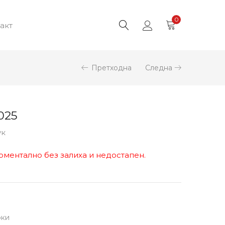
0
акт
Претходна
Следна
025
ук
оментално без залиха и недостапен.
рки