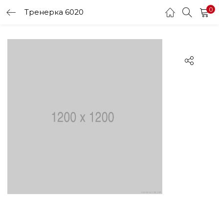
0
Тренерка 6020
LOGIN
Enter your username and password to login.
Remember me
Login
Lost password?