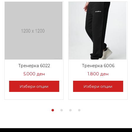
Тренерка 6022
Тренерка 6006
5.000
ден
1.800
ден
Избери опции
Избери опции
This
This
product
product
has
has
multiple
multiple
variants.
variants.