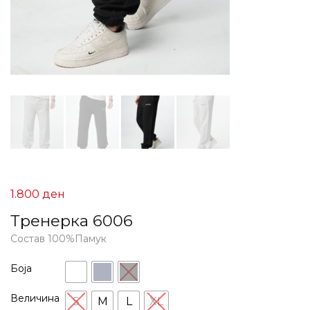
1.800
ден
Тренерка 6006
Состав 100%Памук
Боја
Величина
S
M
L
XL