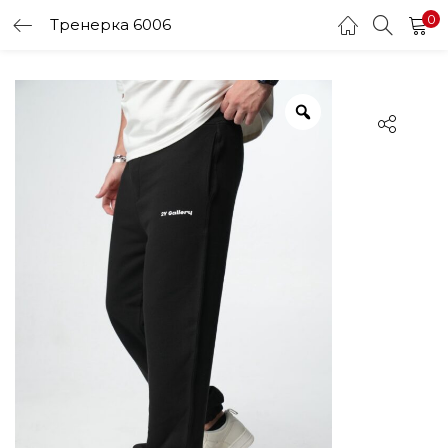
0
Тренерка 6006
LOGIN
Enter your username and password to login.
Remember me
Login
Lost password?