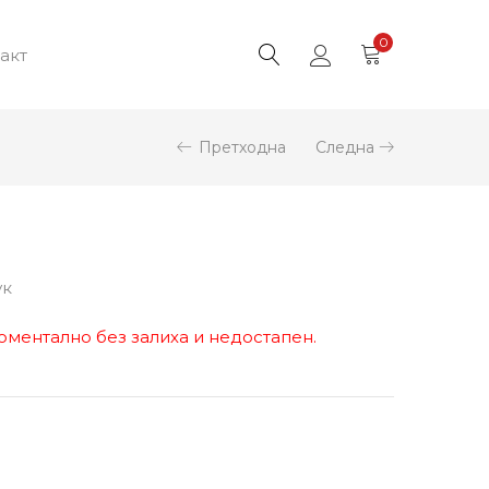
0
акт
Претходна
Следна
ук
оментално без залиха и недостапен.