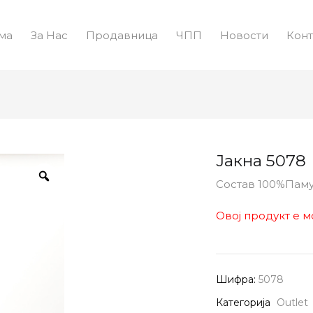
ма
За Нас
Продавница
ЧПП
Новости
Конт
Јакна 5078
Состав 100%Пам
Овој продукт е м
Шифра:
5078
Категорија
Outlet