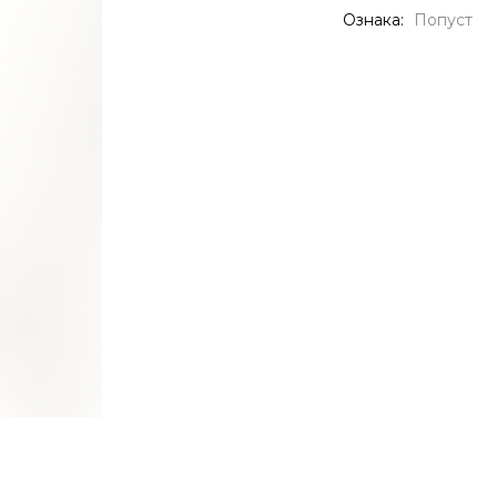
Ознака:
Попуст