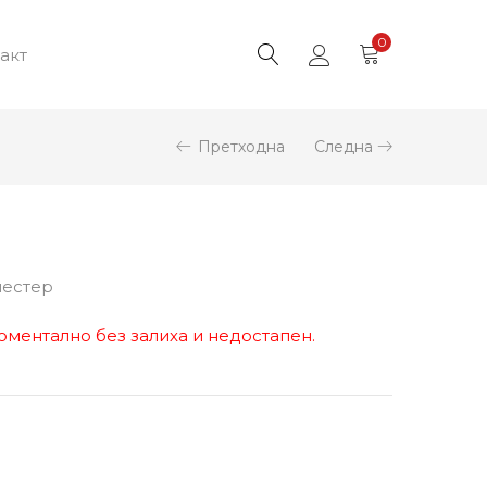
0
акт
Претходна
Следна
иестер
оментално без залиха и недостапен.