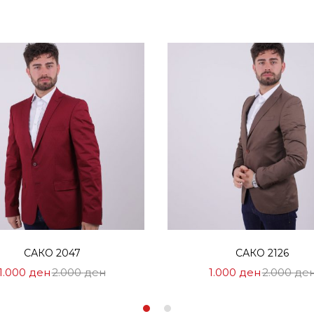
Избери опции
Избери опции
САКО 2047
САКО 2126
Цена
Нормална
Цена
1.000
ден
2.000
ден
1.000
ден
2.000
де
на
Цена
на