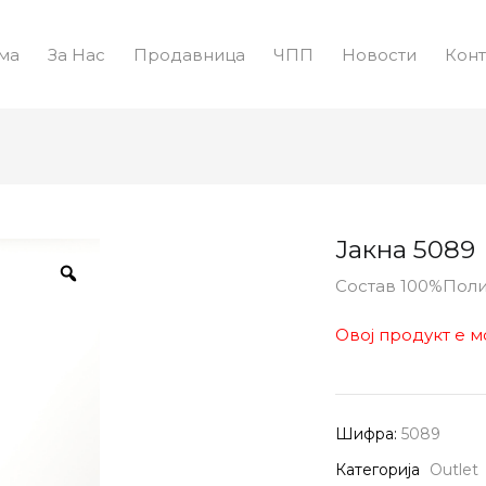
ма
За Нас
Продавница
ЧПП
Новости
Конт
Јакна 5089
Состав 100%Пол
Овој продукт е м
Шифра:
5089
Категорија
Outlet