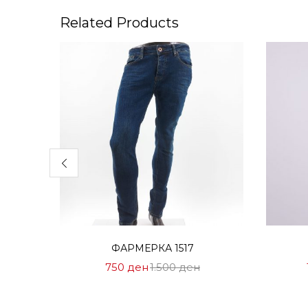
Related Products
Избери опции
ФАРМЕРКА 1517
Цена
Нормална
750
ден
1.500
ден
на
Цена