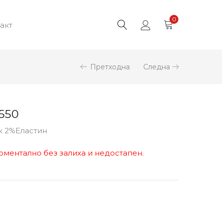
0
акт
Претходна
Следна
550
к 2%Еластин
оментално без залиха и недостапен.