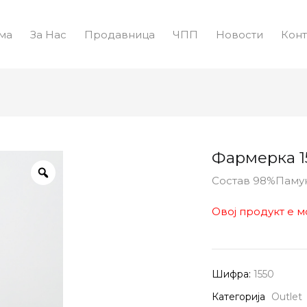
ма
За Нас
Продавница
ЧПП
Новости
Конт
Фармерка 1
Состав 98%Паму
Овој продукт е м
Шифра:
1550
Категорија
Outlet