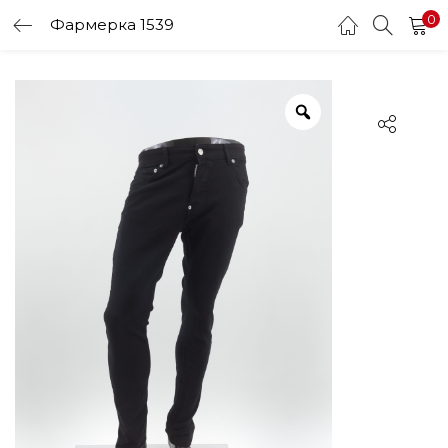
0
Фармерка 1539
LOGIN
Enter your username and password to login.
Remember me
Login
Lost password?