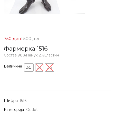
Цена
Нормална
750
ден
1.500
ден
на
Цена
Фармерка 1516
Попуст:
1.500 ден.
Состав 98%Памук 2%Еластин
750 ден.
Величина
30
31
33
Шифра:
1516
Категорија
Outlet