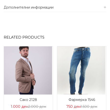
Дополнителни информации
RELATED PRODUCTS
Сако 2128
Фармерка 1546
Цена
Нормална
Цена
Норма
1.000
ден
2.000
ден
750
ден
1.500
ден