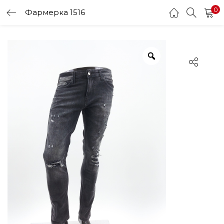
0
Фармерка 1516
LOGIN
Enter your username and password to login.
Remember me
Login
Lost password?