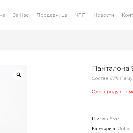
ма
За Нас
Продавница
ЧПП
Новости
Конт
Панталона 
Состав 67% Пам
Овој продукт е м
Шифра:
9543
Категорија
Outlet