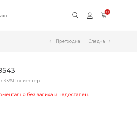
0
акт
Претходна
Следна
9543
ук 33%Полиестер
оментално без залиха и недостапен.