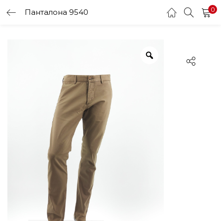
0
Панталона 9540
LOGIN
Enter your username and password to login.
Remember me
Login
Lost password?