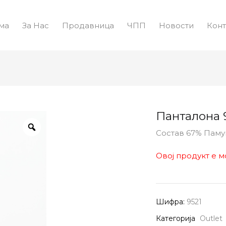
ма
За Нас
Продавница
ЧПП
Новости
Конт
Панталона 
Состав 67% Пам
Овој продукт е м
Шифра:
9521
Категорија
Outlet