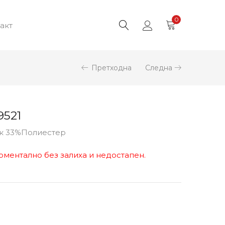
0
акт
Претходна
Следна
9521
ук 33%Полиестер
оментално без залиха и недостапен.