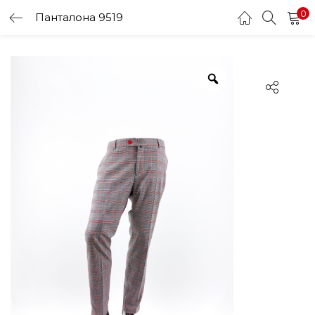
0
Панталона 9519
LOGIN
Enter your username and password to login.
Remember me
Login
Lost password?