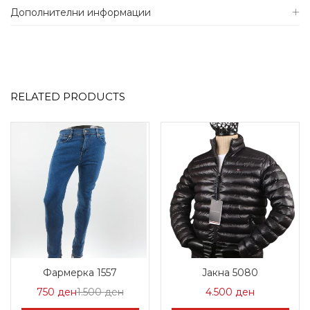
Дополнителни информации
RELATED PRODUCTS
Фармерка 1557
Јакна 5080
Цена
Нормална
750
ден
1.500
ден
4.500
ден
на
Цена