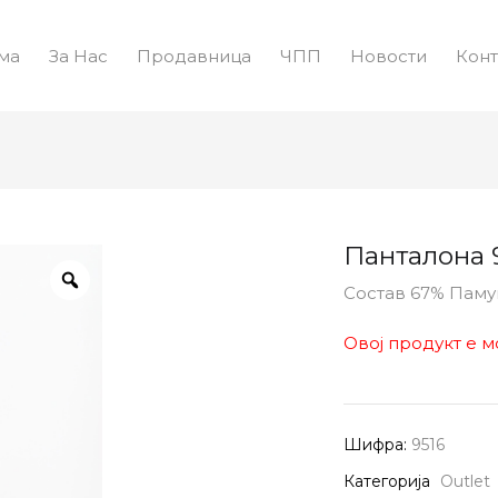
ма
За Нас
Продавница
ЧПП
Новости
Конт
Панталона 
Состав 67% Пам
Овој продукт е м
Шифра:
9516
Категорија
Outlet