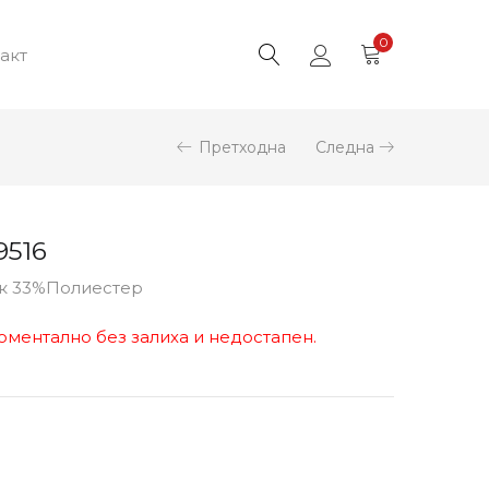
0
акт
Претходна
Следна
9516
ук 33%Полиестер
оментално без залиха и недостапен.