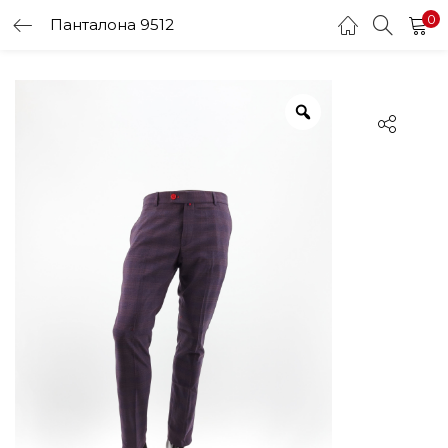
0
Панталона 9512
LOGIN
Enter your username and password to login.
Remember me
Login
Lost password?