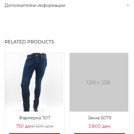
Дополнителни информации
RELATED PRODUCTS
Фармерка 1517
Јакна 5079
Цена
Нормална
750
ден
1.500
ден
3.800
ден
на
Цена