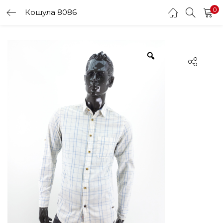
0
Кошула 8086
LOGIN
Enter your username and password to login.
Remember me
Login
Lost password?