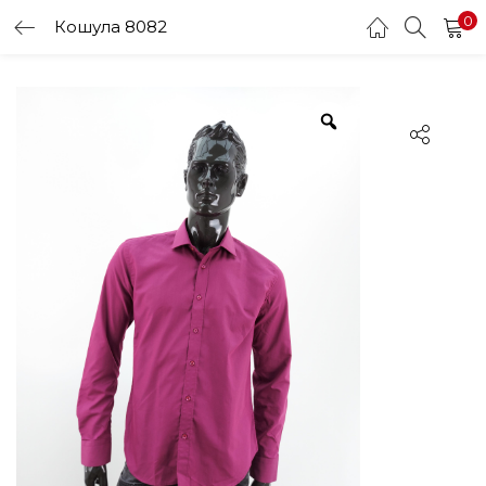
0
Кошула 8082
LOGIN
Enter your username and password to login.
Remember me
Login
Lost password?