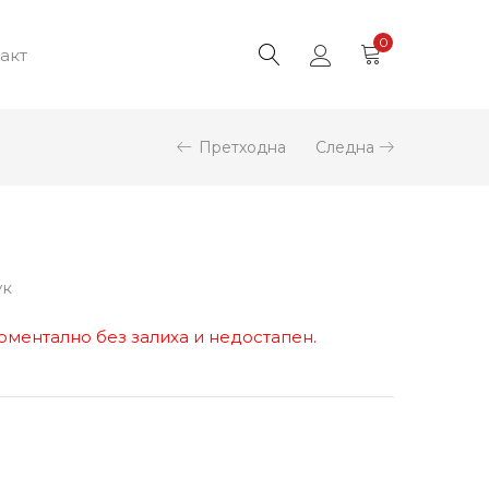
0
акт
Претходна
Следна
ук
оментално без залиха и недостапен.