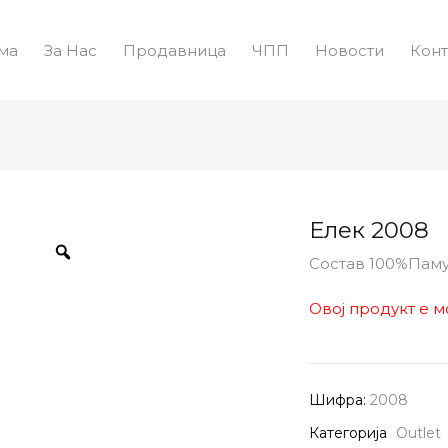
ма
За Нас
Продавница
ЧПП
Новости
Конт
Елек 2008
Состав 100%Пам
Овој продукт е м
Шифра:
2008
Категорија
Outlet