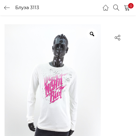
0
Блуза 3113
LOGIN
Enter your username and password to login.
Remember me
Login
Lost password?