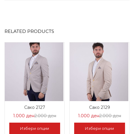
RELATED PRODUCTS
Сако 2127
Сако 2129
Цена
Нормална
Цена
Норм
1.000
ден
2.000
ден
1.000
ден
2.000
ден
на
Цена
на
Цена
Избери опции
Избери опции
Попуст:
2.000 ден.
Попуст:
2.000