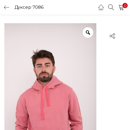
0
Дуксер 7086
LOGIN
Enter your username and password to login.
Remember me
Login
Lost password?