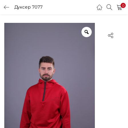
0
Дуксер 7077
LOGIN
Enter your username and password to login.
Remember me
Login
Lost password?