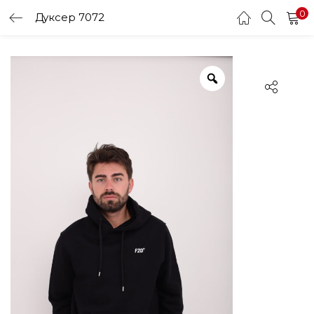
0
Дуксер 7072
LOGIN
Enter your username and password to login.
Remember me
Login
Lost password?