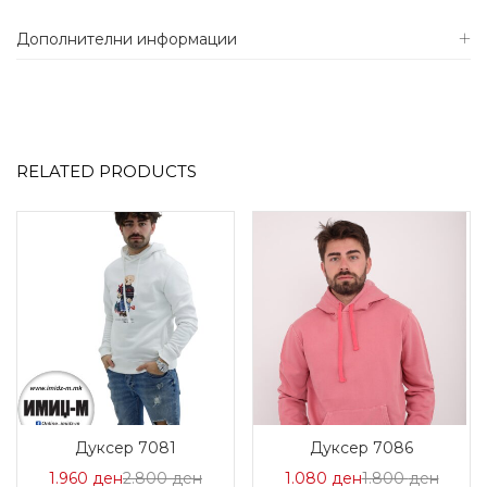
Дополнителни информации
RELATED PRODUCTS
Дуксер 7081
Дуксер 7086
Цена
Нормална
Цена
Норм
1.960
ден
2.800
ден
1.080
ден
1.800
ден