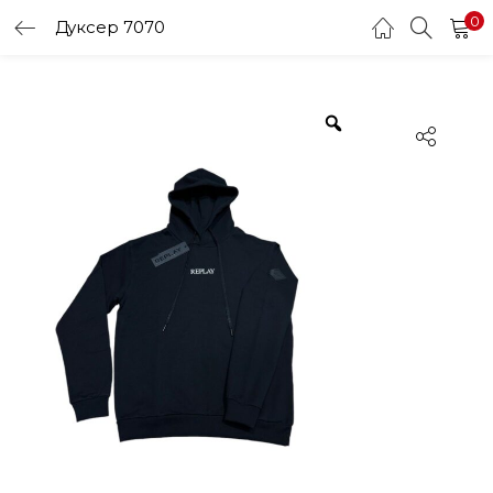
0
Дуксер 7070
LOGIN
Enter your username and password to login.
Remember me
Login
Lost password?