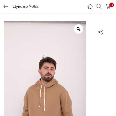
0
Дуксер 7062
LOGIN
Enter your username and password to login.
Remember me
Login
Lost password?