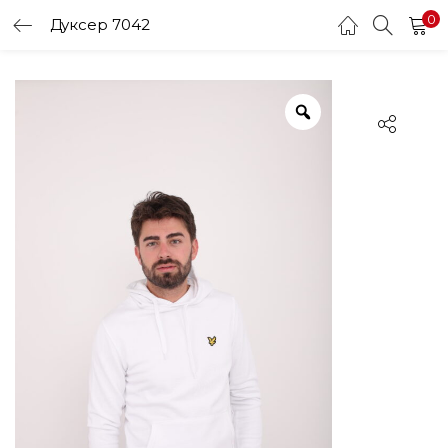
0
Дуксер 7042
LOGIN
Enter your username and password to login.
Remember me
Login
Lost password?