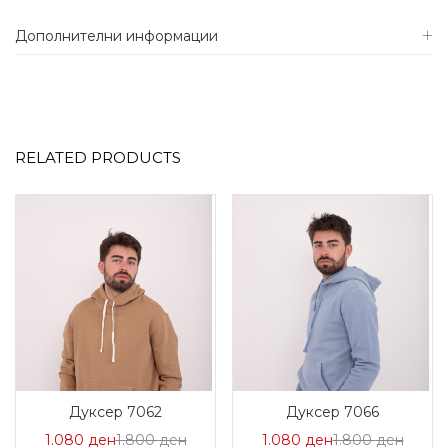
Дополнителни информации
RELATED PRODUCTS
Дуксер 7062
Дуксер 7066
Цена
Нормална
Цена
Норм
1.080
ден
1.800
ден
1.080
ден
1.800
ден