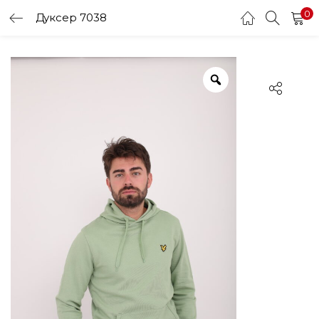
0
Дуксер 7038
LOGIN
Enter your username and password to login.
Remember me
Login
Lost password?