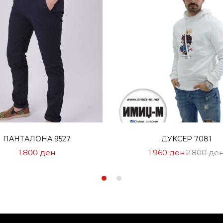
Избери опции
Избери опции
ПАНТАЛОНА 9527
ДУКСЕР 7081
Цена
1.800
ден
1.960
ден
2.800
де
на
Попуст:
1.960 ден.