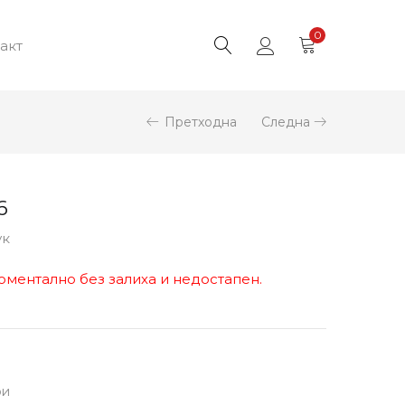
0
акт
Претходна
Следна
6
ук
оментално без залиха и недостапен.
ри