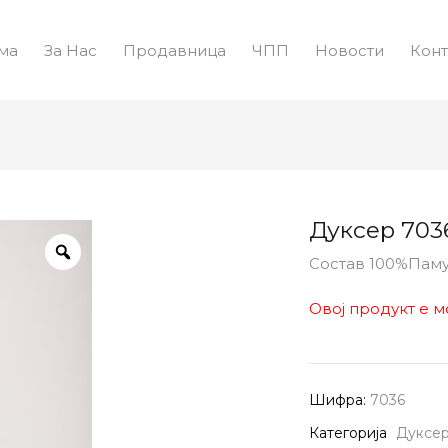
ма
За Нас
Продавница
ЧПП
Новости
Конт
Дуксер 703
Состав 100%Пам
Овој продукт е м
Шифра:
7036
Категорија
Дуксе