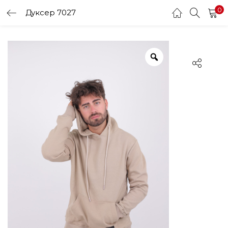
0
Дуксер 7027
LOGIN
Enter your username and password to login.
Remember me
Login
Lost password?