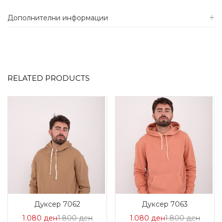
Дополнителни информации
RELATED PRODUCTS
Дуксер 7062
Дуксер 7063
Цена
Нормална
Цена
Норм
1.080
ден
1.800
ден
1.080
ден
1.800
ден