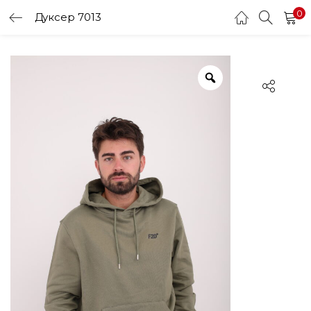
0
Дуксер 7013
LOGIN
Enter your username and password to login.
Remember me
Login
Lost password?