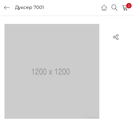
0
Дуксер 7001
LOGIN
Enter your username and password to login.
Remember me
Login
Lost password?