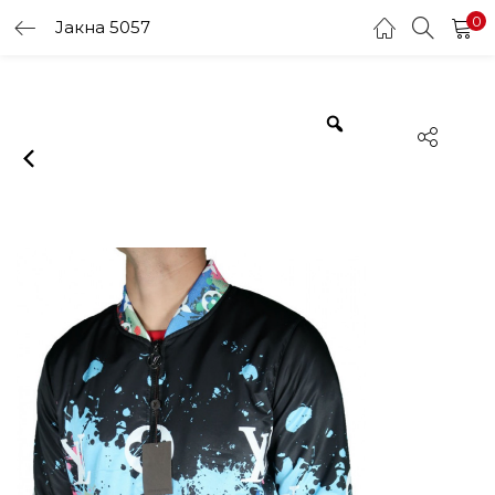
0
Јакна 5057
LOGIN
Enter your username and password to login.
Remember me
Login
Lost password?