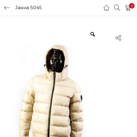
0
Јакна 5045
LOGIN
Enter your username and password to login.
Remember me
Login
Lost password?