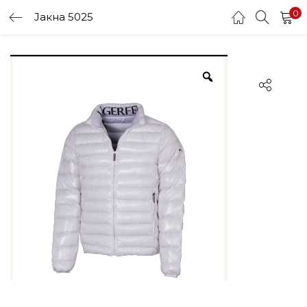
0
Јакна 5025
LOGIN
Enter your username and password to login.
Remember me
Login
Lost password?