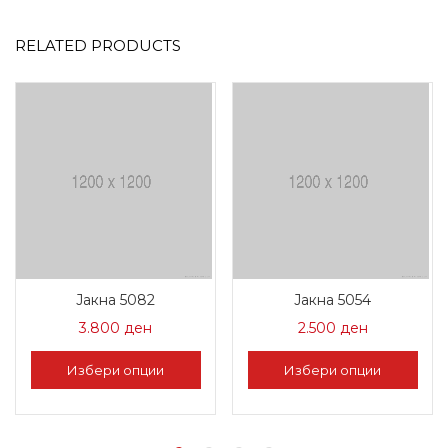
RELATED PRODUCTS
Јакна 5082
Јакна 5054
3.800
ден
2.500
ден
Избери опции
Избери опции
This
This
product
product