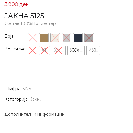
3.800
ден
ЈАКНА 5125
Состав 100%Полиестер
Боја
Величина
L
XL
XXL
XXXL
4XL
Шифра:
5125
Категорија
Јакни
Дополнителни информации