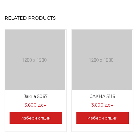
RELATED PRODUCTS
Јакна 5067
ЈАКНА 5116
3.600
ден
3.600
ден
Избери опции
Избери опции
This
This
product
product