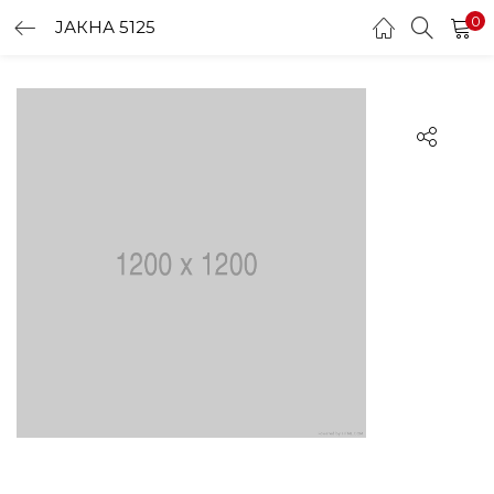
0
ЈАКНА 5125
LOGIN
Enter your username and password to login.
Remember me
Login
Lost password?