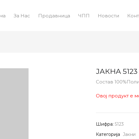
ма
За Нас
Продавница
ЧПП
Новости
Конт
ЈАКНА 5123
Состав 100%Пол
Овој продукт е м
Шифра:
5123
Категорија
Јакни