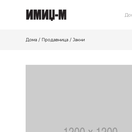
До
Дома
Продавница
Јакни