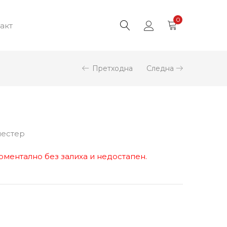
0
акт
Претходна
Следна
иестер
оментално без залиха и недостапен.