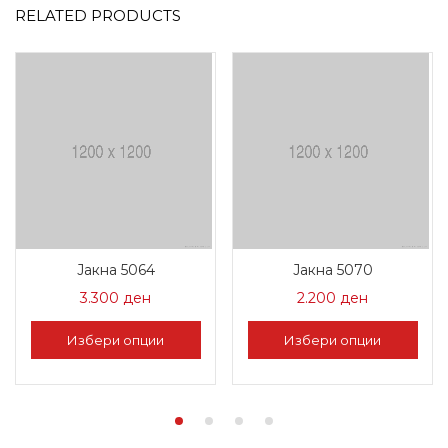
RELATED PRODUCTS
Јакна 5064
Јакна 5070
3.300
ден
2.200
ден
Избери опции
Избери опции
This
This
product
product
has
has