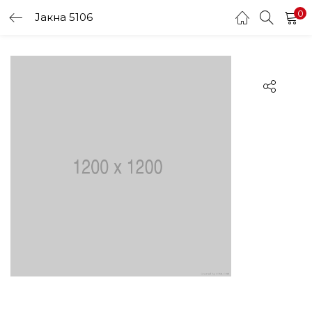
0
Јакна 5106
LOGIN
Enter your username and password to login.
Remember me
Login
Lost password?