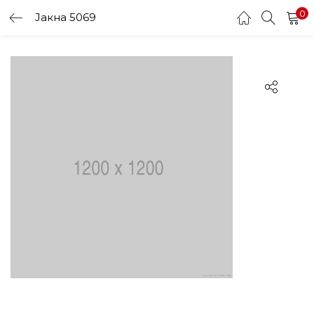
0
Јакна 5069
LOGIN
Enter your username and password to login.
Remember me
Login
Lost password?