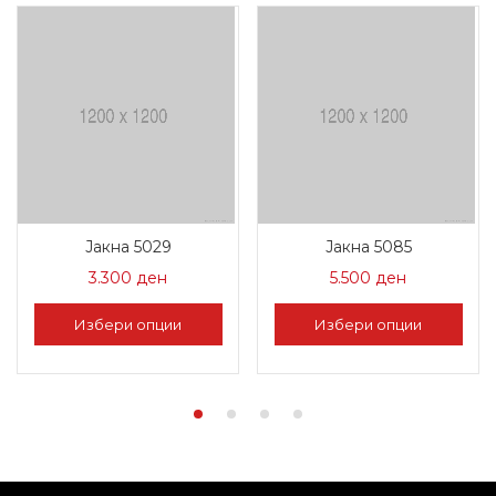
Јакна 5029
Јакна 5085
3.300
ден
5.500
ден
Избери опции
Избери опции
This
This
product
product
has
has
multiple
multiple
variants.
variants.