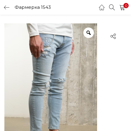
0
Фармерка 1543
LOGIN
Enter your username and password to login.
Remember me
Login
Lost password?