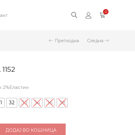
0
акт
Претходна
Следна
1152
к 2%Еластин
1
32
33
34
36
38
ДОДАЈ ВО КОШНИЦА