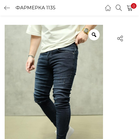
0
ФАРМЕРКА 1135
LOGIN
Enter your username and password to login.
Remember me
Login
Lost password?