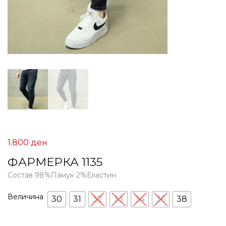
1.800
ден
ФАРМЕРКА 1135
Состав 98%Памук 2%Еластин
Величина
30
31
32
33
34
36
38