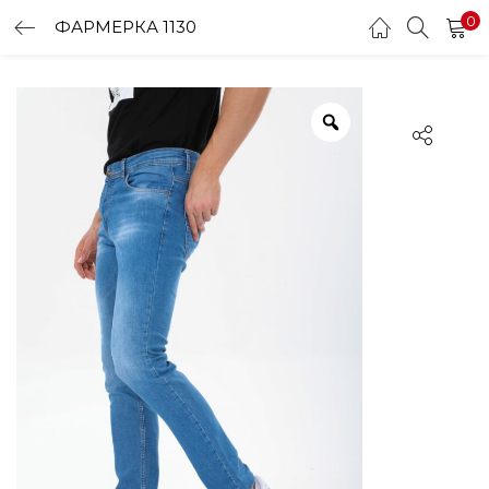
0
ФАРМЕРКА 1130
LOGIN
Enter your username and password to login.
Remember me
Login
Lost password?