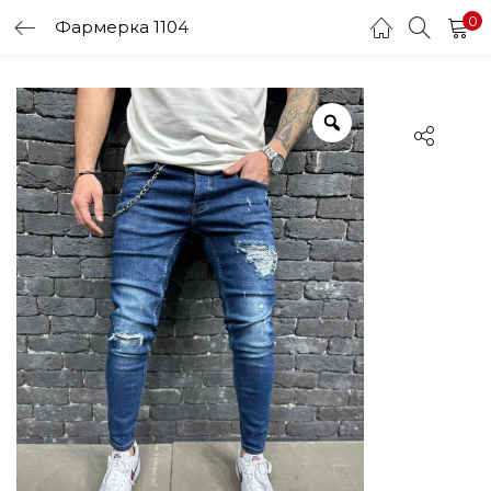
0
Фармерка 1104
LOGIN
Enter your username and password to login.
Remember me
Login
Lost password?