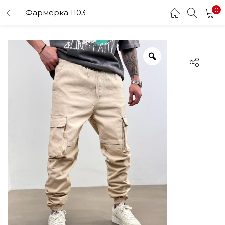
0
Фармерка 1103
LOGIN
Enter your username and password to login.
Remember me
Login
Lost password?