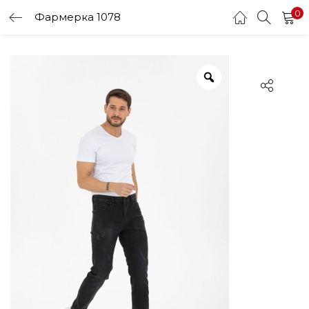
0
Фармерка 1078
LOGIN
Enter your username and password to login.
Remember me
Login
Lost password?